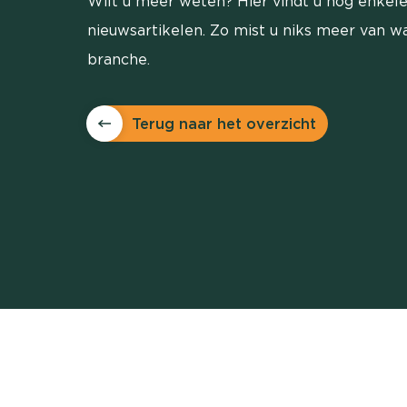
Wilt u meer weten? Hier vindt u nog enkele
nieuwsartikelen. Zo mist u niks meer van wa
branche.
Terug naar het overzicht