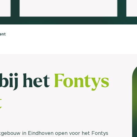
brengen. Be
Usage & attitude onderzoek
Stefan Klo
Client Consu
UX-onderzoek
ent
Neem con
Bekijk meer >
bij het
Fontys
t
okgebouw in Eindhoven open voor het Fontys