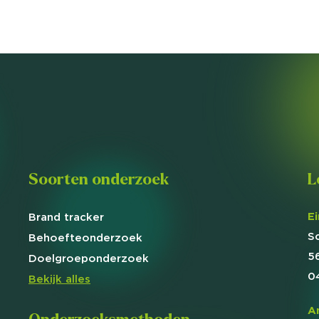
Soorten onderzoek
L
E
Brand
tracker
S
Behoefte
onderzoek
5
Doelgroep
onderzoek
0
Bekijk alles
A