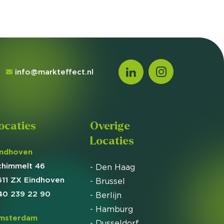
info@markteffect.nl
ocaties
Overige
Locaties
indhoven
chimmelt 46
- Den Haag
611 ZX Eindhoven
- Brussel
40 239 22 90
- Berlijn
- Hamburg
msterdam
- Dusseldorf