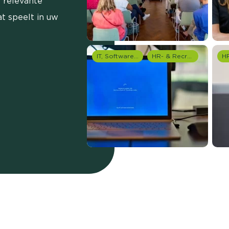
 relevante
t speelt in uw
IT, Software & Telecom
HR- & Recruitment onderzoek