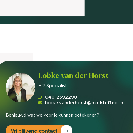
nieuwd hoe?
mp
ltant
tact op
Lobke van der Horst
HR Specialist
040-2392290
lobke.vanderhorst@markteffect.nl
Benieuwd wat we voor je kunnen betekenen?
Vrijblijvend contact