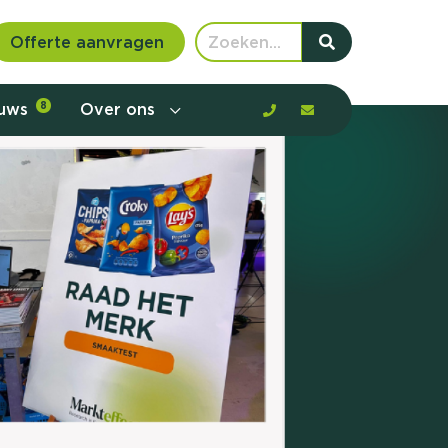
Offerte aanvragen
euws
8
Over ons
 communicatie en aanbod door de
rney, de barrières en gedrag in kaart te