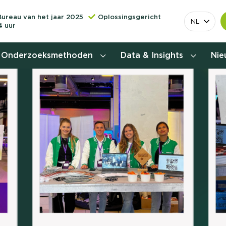
Bureau van het jaar 2025
Oplossingsgericht
NL
4 uur
Onderzoeksmethoden
Data & Insights
Ni
Behoefteonderzoek
Customer journey onderzoek
Customer value proposition
Doelgroeponderzoek
Naamsbekendheidonderzoek
Relevantere
Nationaal Studiekeuze
Onderzoek (NSKO)
customer jou