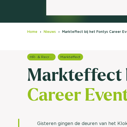
Home
Nieuws
Markteffect bij het Fontys Career Ev
HR- & Recruitment onderzoek
Markteffect
Markteffect 
Career Even
Gisteren gingen de deuren van het Kl