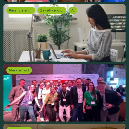
Financiële dienstverlening
Zakelijke dienstverlening (B2B)
AI
Markteffect