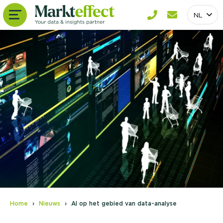
NL
Home
Nieuws
AI op het gebied van data-analyse