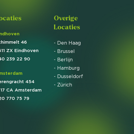
ocaties
Overige
Locaties
indhoven
chimmelt 46
- Den Haag
611 ZX Eindhoven
- Brussel
40 239 22 90
- Berlijn
- Hamburg
msterdam
- Dusseldorf
erengracht 454
- Zürich
017 CA Amsterdam
20 770 75 79