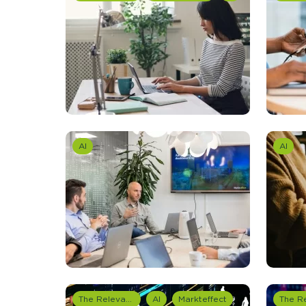
AI
AI
The Relevance Group
AI
Markteffect