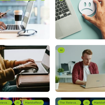
brengen. Be
Usage & attitude onderzoek
Stefan Klo
Client Consu
UX-onderzoek
Neem con
Bekijk meer >
AI
The Relevance Group
AI
Markteffect
The Relevance Group
AI
Marktef