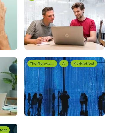
nieuwd hoe?
mp
ltant
tact op
The Relevance Group
AI
Markteffect
fect