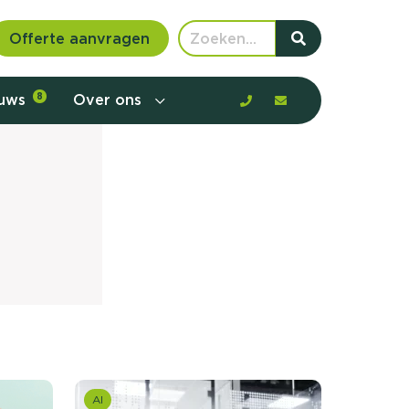
Offerte aanvragen
euws
8
Over ons
 communicatie en aanbod door de
AI
rney, de barrières en gedrag in kaart te