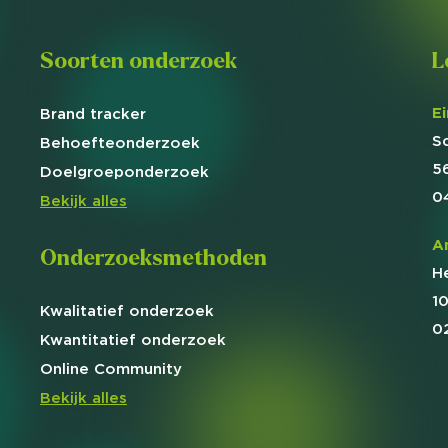
Soorten onderzoek
L
E
Brand
tracker
S
Behoefte
onderzoek
5
Doelgroep
onderzoek
0
Bekijk alles
A
Onderzoeksmethoden
H
1
Kwalitatief
onderzoek
0
Kwantitatief
onderzoek
Online
Community
Bekijk alles