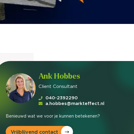
nieuwd hoe?
mp
ltant
tact op
Ank Hobbes
Client Consultant
e
040-2392290
a.hobbes@markteffect.nl
Benieuwd wat we voor je kunnen betekenen?
Vrijblijvend contact