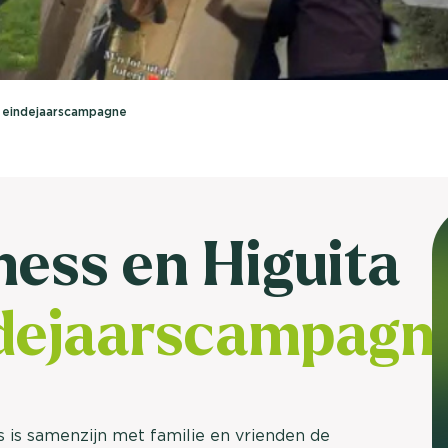
brengen. Be
Usage & attitude onderzoek
Stefan Klo
Client Consu
UX-onderzoek
en eindejaarscampagne
Neem con
Bekijk meer >
ness en Higuita
dejaarscampagn
s is samenzijn met familie en vrienden de