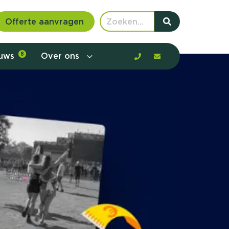
Offerte aanvragen
euws
8
Over ons
 communicatie en aanbod door de
rney, de barrières en gedrag in kaart te