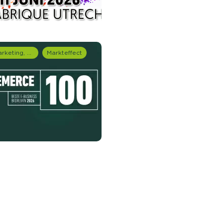
Marketing, media & PR
Markteffect