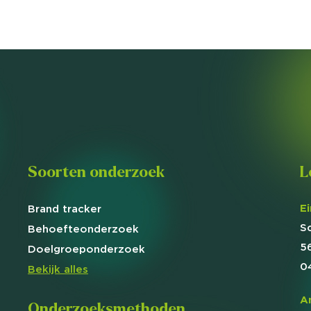
Soorten onderzoek
L
E
Brand
tracker
S
Behoefte
onderzoek
5
Doelgroep
onderzoek
0
Bekijk alles
A
Onderzoeksmethoden