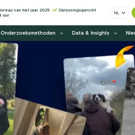
Bureau van het jaar 2025
Oplossingsgericht
NL
4 uur
Onderzoeksmethoden
Data & Insights
Ni
Behoefteonderzoek
Customer journey onderzoek
Customer value proposition
Doelgroeponderzoek
Naamsbekendheidonderzoek
Relevantere
Nationaal Studiekeuze
Onderzoek (NSKO)
customer jou