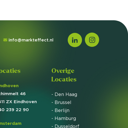
info@markteffect.nl
ocaties
Overige
Locaties
indhoven
chimmelt 46
- Den Haag
611 ZX Eindhoven
- Brussel
40 239 22 90
- Berlijn
- Hamburg
msterdam
- Dusseldorf