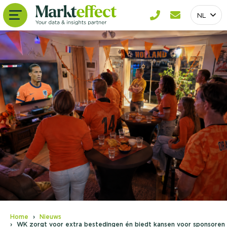
NL
Home
Nieuws
WK zorgt voor extra bestedingen én biedt kansen voor sponsoren