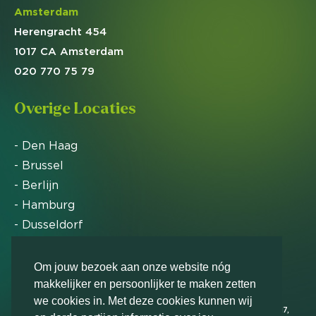
Amsterdam
Herengracht 454
1017 CA Amsterdam
020 770 75 79
Overige Locaties
- Den Haag
- Brussel
- Berlijn
- Hamburg
- Dusseldorf
- Zürich
Om jouw bezoek aan onze website nóg
makkelijker en persoonlijker te maken zetten
Markteffect is door het Financieele Dagblad
we cookies in. Met deze cookies kunnen wij
uitgeroepen tot FD Gazelle in 2012, 2015, 2016, 2017,