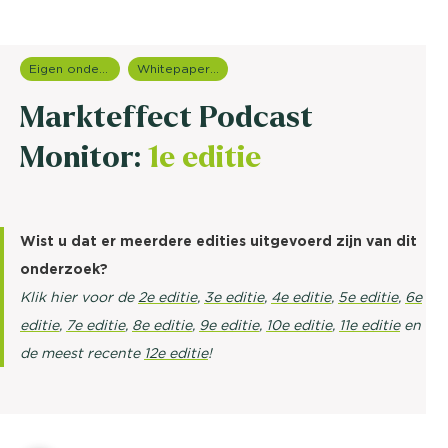
Eigen onderzoeken
Whitepapers overzicht
Markteffect Podcast
Monitor:
1e editie
Wist u dat er meerdere edities uitgevoerd zijn van dit
onderzoek?
Klik hier voor de
2e editie
,
3e editie
,
4e editie
,
5e editie
,
6e
editie
,
7e editie
,
8e editie
,
9e editie
,
10e editie
,
11e editie
en
de meest recente
12e editie
!