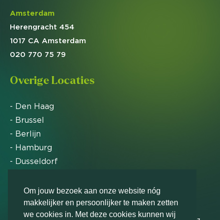
Amsterdam
Herengracht 454
1017 CA Amsterdam
020 770 75 79
Overige Locaties
- Den Haag
- Brussel
- Berlijn
- Hamburg
- Dusseldorf
- Zürich
Om jouw bezoek aan onze website nóg
makkelijker en persoonlijker te maken zetten
Markteffect is door het Financieele Dagblad
we cookies in. Met deze cookies kunnen wij