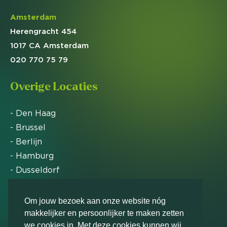
Amsterdam
Herengracht 454
1017 CA Amsterdam
020 770 75 79
Overige Locaties
- Den Haag
- Brussel
- Berlijn
- Hamburg
- Dusseldorf
- Zürich
Om jouw bezoek aan onze website nóg
makkelijker en persoonlijker te maken zetten
Markteffect is door het Financieele Dagblad
we cookies in. Met deze cookies kunnen wij