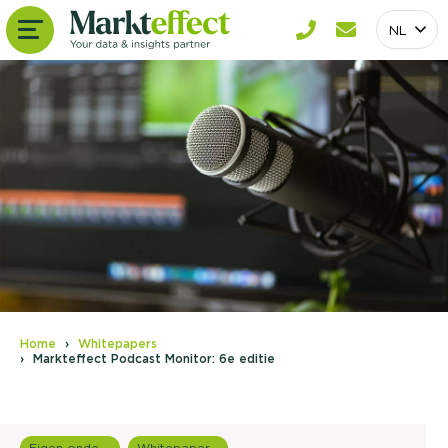
NL
Home
Whitepapers
Markteffect Podcast Monitor: 6e editie
Eigen onderzoeken
Whitepapers overzicht