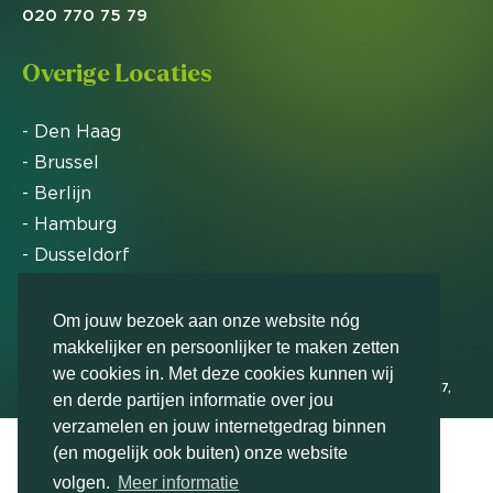
020 770 75 79
Overige Locaties
- Den Haag
- Brussel
- Berlijn
- Hamburg
- Dusseldorf
- Zürich
Om jouw bezoek aan onze website nóg
makkelijker en persoonlijker te maken zetten
Markteffect is door het Financieele Dagblad
we cookies in. Met deze cookies kunnen wij
uitgeroepen tot FD Gazelle in 2012, 2015, 2016, 2017,
en derde partijen informatie over jou
2018, 2019, 2020, 2021, 2022, 2023, 2024 en 2025
verzamelen en jouw internetgedrag binnen
(en mogelijk ook buiten) onze website
volgen.
Meer informatie