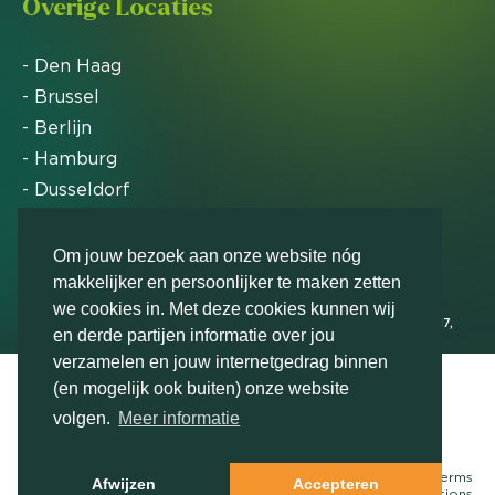
Overige Locaties
- Den Haag
- Brussel
- Berlijn
- Hamburg
- Dusseldorf
- Zürich
Om jouw bezoek aan onze website nóg
makkelijker en persoonlijker te maken zetten
Markteffect is door het Financieele Dagblad
we cookies in. Met deze cookies kunnen wij
uitgeroepen tot FD Gazelle in 2012, 2015, 2016, 2017,
en derde partijen informatie over jou
2018, 2019, 2020, 2021, 2022, 2023, 2024 en 2025
verzamelen en jouw internetgedrag binnen
(en mogelijk ook buiten) onze website
volgen.
Meer informatie
Neem contact met ons op
© Markteffect, onderdeel van
The Relevance Group
- 2026
Terms
Afwijzen
Accepteren
&
conditions