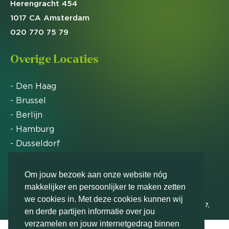
Herengracht 454
1017 CA Amsterdam
020 770 75 79
Overige Locaties
- Den Haag
- Brussel
- Berlijn
- Hamburg
- Dusseldorf
- Zürich
Om jouw bezoek aan onze website nóg
makkelijker en persoonlijker te maken zetten
Markteffect is door het Financieele Dagblad
we cookies in. Met deze cookies kunnen wij
uitgeroepen tot FD Gazelle in 2012, 2015, 2016, 2017,
en derde partijen informatie over jou
2018, 2019, 2020, 2021, 2022, 2023, 2024 en 2025
verzamelen en jouw internetgedrag binnen