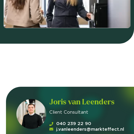
Joris van Leenders
Client Consultant
040 239 22 90
j.vanleenders@markteffect.nl