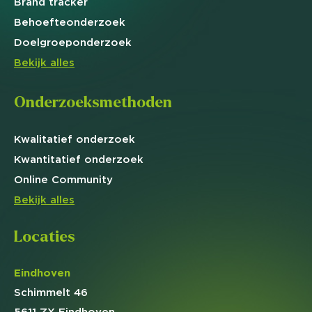
Brand
tracker
Behoefte
onderzoek
Doelgroep
onderzoek
Bekijk alles
Onderzoeksmethoden
Kwalitatief
onderzoek
Kwantitatief
onderzoek
Online
Community
Bekijk alles
Locaties
Eindhoven
Schimmelt 46
5611 ZX Eindhoven