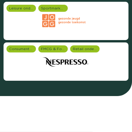
Leisure onderzoek
Sportmarketing onderzoek
Consumentenonderzoek
FMCG & Food branche
Retail onderzoek