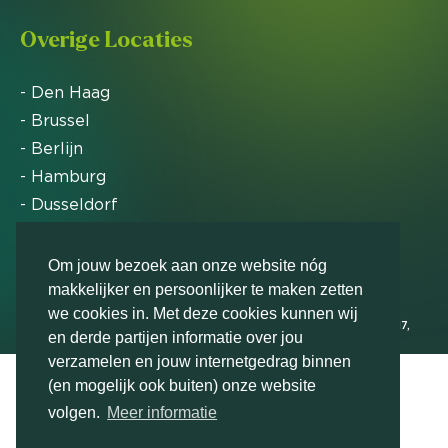
Overige Locaties
- Den Haag
- Brussel
- Berlijn
- Hamburg
- Dusseldorf
- Zürich
Om jouw bezoek aan onze website nóg
makkelijker en persoonlijker te maken zetten
Markteffect is door het Financieele Dagblad
we cookies in. Met deze cookies kunnen wij
uitgeroepen tot FD Gazelle in 2012, 2015, 2016, 2017,
en derde partijen informatie over jou
2018, 2019, 2020, 2021, 2022, 2023, 2024 en 2025
verzamelen en jouw internetgedrag binnen
(en mogelijk ook buiten) onze website
volgen.
Meer informatie