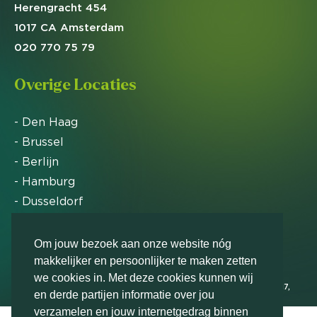
Herengracht 454
1017 CA Amsterdam
020 770 75 79
Overige Locaties
- Den Haag
- Brussel
- Berlijn
- Hamburg
- Dusseldorf
- Zürich
Om jouw bezoek aan onze website nóg
makkelijker en persoonlijker te maken zetten
Markteffect is door het Financieele Dagblad
we cookies in. Met deze cookies kunnen wij
uitgeroepen tot FD Gazelle in 2012, 2015, 2016, 2017,
en derde partijen informatie over jou
2018, 2019, 2020, 2021, 2022, 2023, 2024 en 2025
verzamelen en jouw internetgedrag binnen