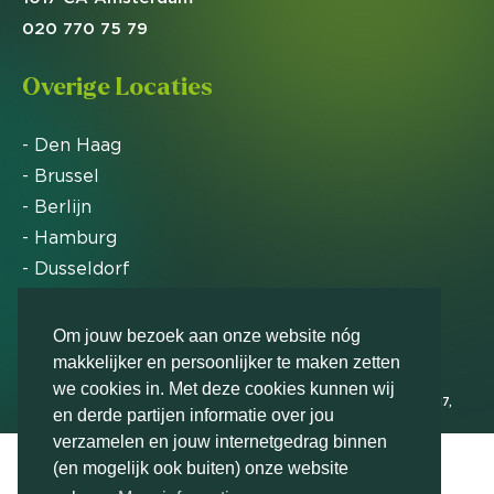
020 770 75 79
Overige Locaties
- Den Haag
- Brussel
- Berlijn
- Hamburg
- Dusseldorf
- Zürich
Om jouw bezoek aan onze website nóg
makkelijker en persoonlijker te maken zetten
Markteffect is door het Financieele Dagblad
we cookies in. Met deze cookies kunnen wij
uitgeroepen tot FD Gazelle in 2012, 2015, 2016, 2017,
en derde partijen informatie over jou
2018, 2019, 2020, 2021, 2022, 2023, 2024 en 2025
verzamelen en jouw internetgedrag binnen
(en mogelijk ook buiten) onze website