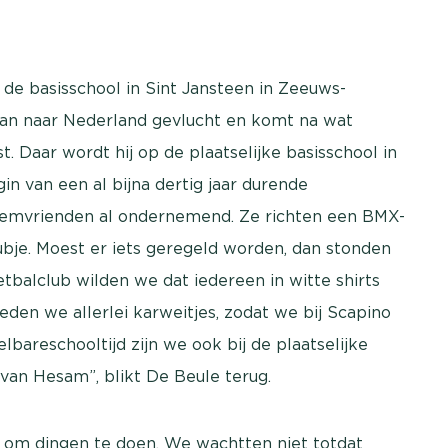
de basisschool in Sint Jansteen in Zeeuws-
 Iran naar Nederland gevlucht en komt na wat
 Daar wordt hij op de plaatselijke basisschool in
in van een al bijna dertig jaar durende
oezemvrienden al ondernemend. Ze richten een BMX-
ubje. Moest er iets geregeld worden, dan stonden
tbalclub wilden we dat iedereen in witte shirts
eden we allerlei karweitjes, zodat we bij Scapino
bareschooltijd zijn we ook bij de plaatselijke
an Hesam”, blikt De Beule terug.
ns om dingen te doen. We wachtten niet totdat