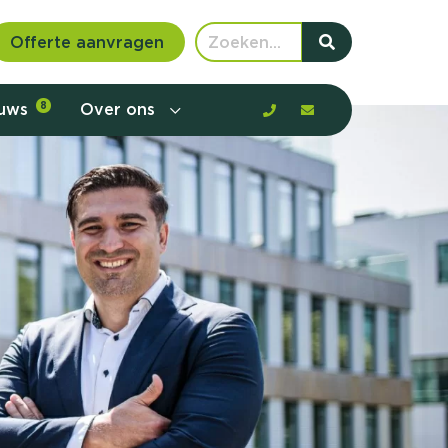
Offerte aanvragen
euws
8
Over ons
 communicatie en aanbod door de
rney, de barrières en gedrag in kaart te