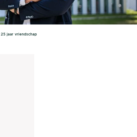
nieuwd hoe?
mp
ltant
 25 jaar vriendschap
tact op