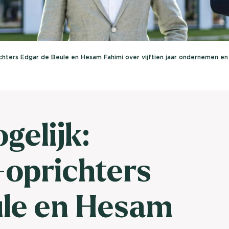
brengen. Be
Usage & attitude onderzoek
Stefan Klo
Client Consu
UX-onderzoek
ichters Edgar de Beule en Hesam Fahimi over vijftien jaar ondernemen en
Neem con
Bekijk meer >
gelijk:
-oprichters
ule en Hesam