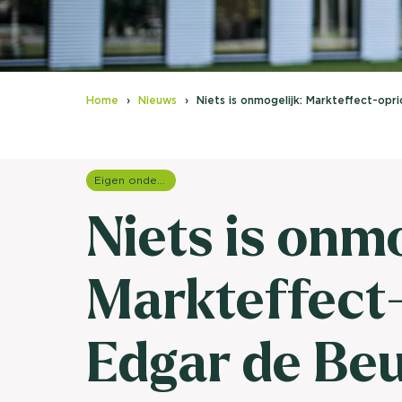
Home
Nieuws
Niets is onmogelijk: Markteffect-opr
Eigen onderzoeken
Niets is onmo
Markteffect
Edgar de Be