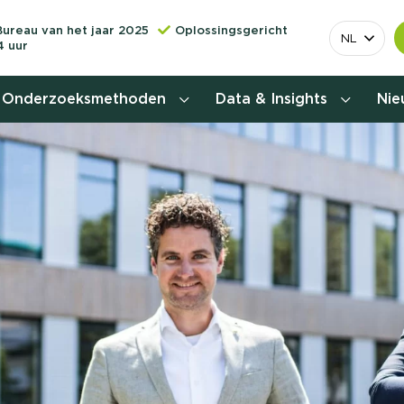
Bureau van het jaar 2025
Oplossingsgericht
NL
4 uur
Onderzoeksmethoden
Data & Insights
Ni
Behoefteonderzoek
Customer journey onderzoek
Customer value proposition
Doelgroeponderzoek
Naamsbekendheidonderzoek
Relevantere
Nationaal Studiekeuze
Onderzoek (NSKO)
customer jou