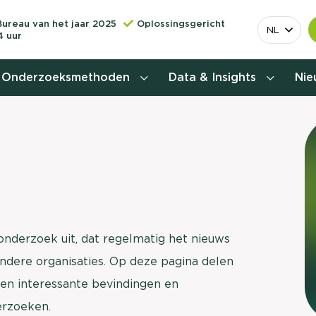
Bureau van het jaar 2025
Oplossingsgericht
NL
4 uur
Onderzoeksmethoden
Data & Insights
Ni
Behoefteonderzoek
Customer journey onderzoek
Customer value proposition
Doelgroeponderzoek
nderzoek uit, dat regelmatig het nieuws
 andere organisaties. Op deze pagina delen
Naamsbekendheidonderzoek
en interessante bevindingen en
Relevantere
Nationaal Studiekeuze
erzoeken.
Onderzoek (NSKO)
customer jou