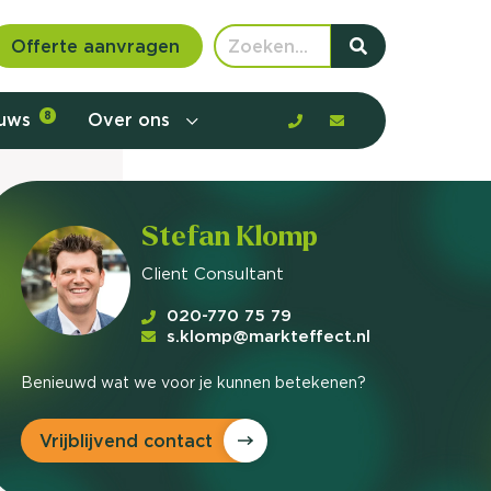
Offerte aanvragen
euws
8
Over ons
Stefan Klomp
Client Consultant
020-770 75 79
s.klomp@markteffect.nl
Benieuwd wat we voor je kunnen betekenen?
Vrijblijvend contact
 communicatie en aanbod door de
rney, de barrières en gedrag in kaart te