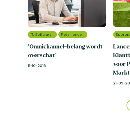
IT, Software & Telecom
Retail onderzoek
‘Omnichannel-belang wordt
Lance
overschat’
Klant
voor 
11-10-2018
Markt
21-09-20