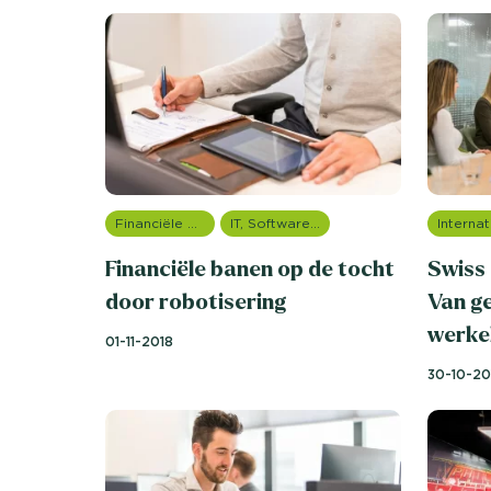
Financiële dienstverlening
IT, Software & Telecom
Financiële banen op de tocht
Swiss
door robotisering
Van g
werkel
01-11-2018
30-10-20