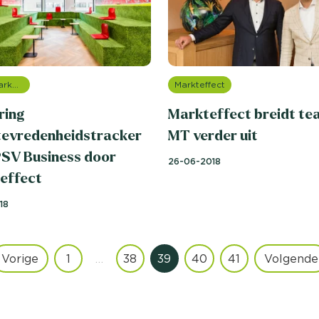
Sportmarketing onderzoek
Markteffect
ring
Markteffect breidt te
tevredenheidstracker
MT verder uit
PSV Business door
26-06-2018
effect
18
Vorige
1
…
38
39
40
41
Volgende