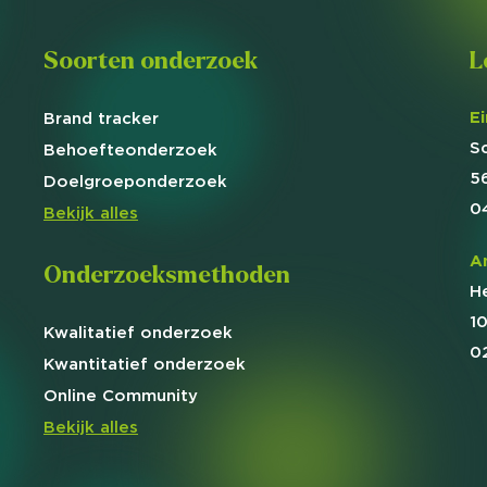
Soorten onderzoek
L
E
Brand
tracker
S
Behoefte
onderzoek
5
Doelgroep
onderzoek
0
Bekijk alles
A
Onderzoeksmethoden
H
1
Kwalitatief
onderzoek
0
Kwantitatief
onderzoek
Online
Community
Bekijk alles