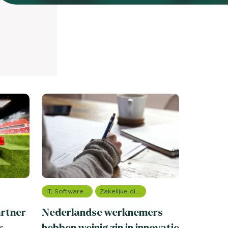
nieuwd hoe?
mp
ltant
tact op
IT, Software & Telecom
Zakelijke dienstverlening (B2B)
artner
Nederlandse werknemers
s
hebben weinig zin in innovatie