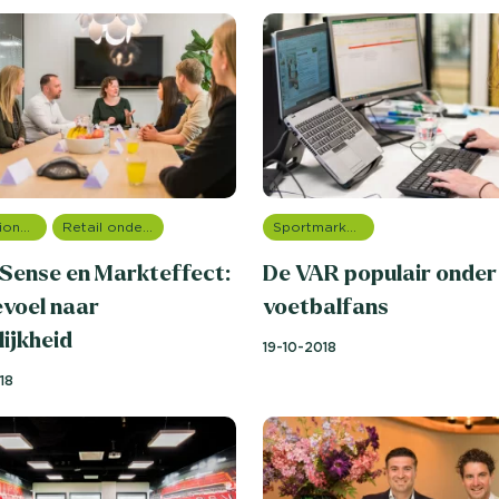
Internationale onderzoeken
Retail onderzoek
Sportmarketing onderzoek
 Sense en Markteffect:
De VAR populair onder
evoel naar
voetbalfans
ijkheid
19-10-2018
18