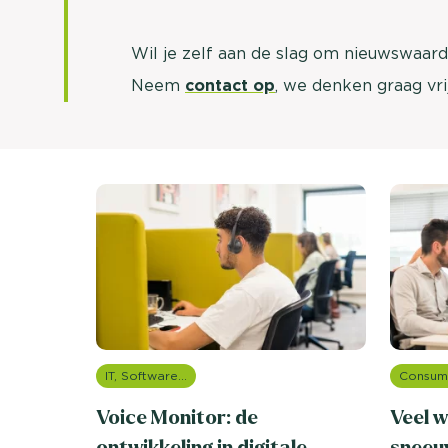
Wil je zelf aan de slag om nieuwswaard
Neem
contact op
, we denken graag vri
IT, Software & Telecom
Voice Monitor: de
Veel w
ontwikkeling in digitale
sneeu