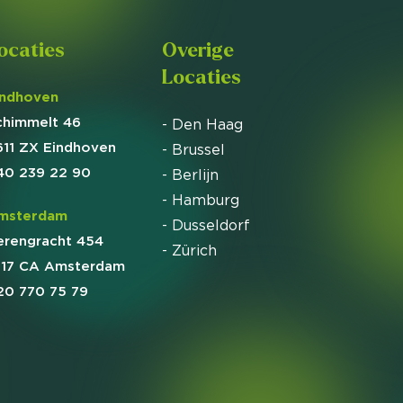
ocaties
Overige
Locaties
indhoven
chimmelt 46
- Den Haag
611 ZX Eindhoven
- Brussel
40 239 22 90
- Berlijn
- Hamburg
msterdam
- Dusseldorf
erengracht 454
- Zürich
017 CA Amsterdam
20 770 75 79