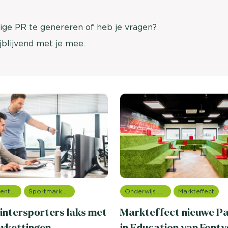
brengen. Be
Usage & attitude onderzoek
ige PR te genereren of heb je vragen?
Stefan Klo
Client Consu
jblijvend met je mee.
UX-onderzoek
Neem con
Bekijk meer >
Consumentenonderzoek
Sportmarketing onderzoek
Onderwijs onderzoek
Markteffect
intersporters laks met
Markteffect nieuwe P
wkettingen
in Education van Fonty