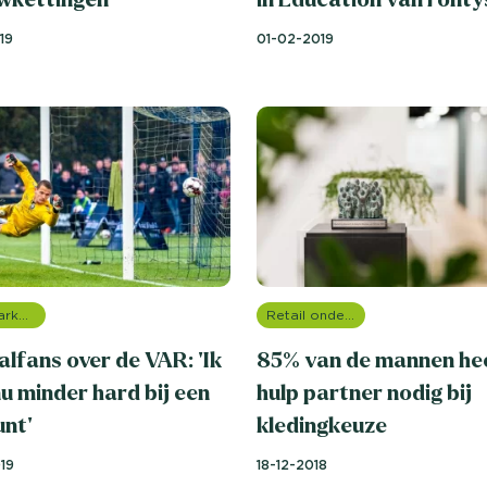
19
01-02-2019
Sportmarketing onderzoek
Retail onderzoek
lfans over de VAR: ‘Ik
85% van de mannen he
nu minder hard bij een
hulp partner nodig bij
unt’
kledingkeuze
19
18-12-2018