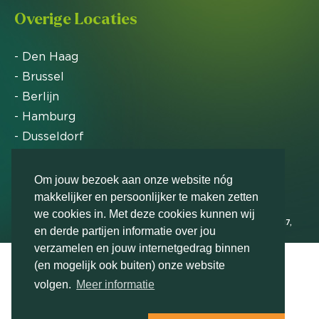
Overige Locaties
- Den Haag
- Brussel
- Berlijn
- Hamburg
- Dusseldorf
- Zürich
Om jouw bezoek aan onze website nóg
makkelijker en persoonlijker te maken zetten
Markteffect is door het Financieele Dagblad
we cookies in. Met deze cookies kunnen wij
uitgeroepen tot FD Gazelle in 2012, 2015, 2016, 2017,
en derde partijen informatie over jou
2018, 2019, 2020, 2021, 2022, 2023, 2024 en 2025
verzamelen en jouw internetgedrag binnen
(en mogelijk ook buiten) onze website
volgen.
Meer informatie