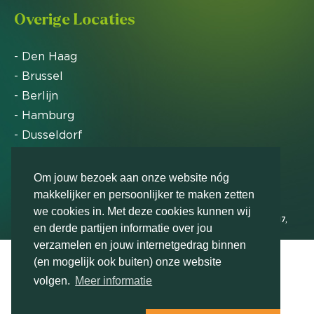
Overige Locaties
- Den Haag
- Brussel
- Berlijn
- Hamburg
- Dusseldorf
- Zürich
Om jouw bezoek aan onze website nóg
makkelijker en persoonlijker te maken zetten
Markteffect is door het Financieele Dagblad
we cookies in. Met deze cookies kunnen wij
uitgeroepen tot FD Gazelle in 2012, 2015, 2016, 2017,
en derde partijen informatie over jou
2018, 2019, 2020, 2021, 2022, 2023, 2024 en 2025
verzamelen en jouw internetgedrag binnen
(en mogelijk ook buiten) onze website
volgen.
Meer informatie