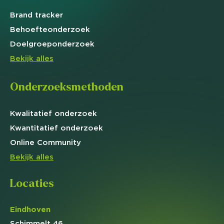
Brand
tracker
Behoefte
onderzoek
Doelgroep
onderzoek
Bekijk alles
Onderzoeksmethoden
Kwalitatief
onderzoek
Kwantitatief
onderzoek
Online
Community
Bekijk alles
Locaties
Eindhoven
Schimmelt 46