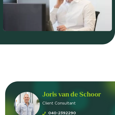
Joris van de Schoor
Client Consultant
040-2392290