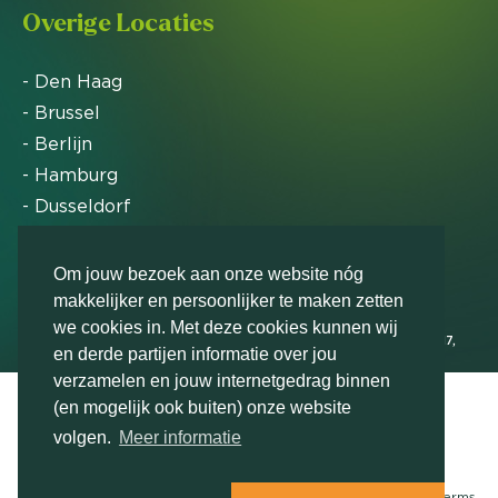
Overige Locaties
- Den Haag
- Brussel
- Berlijn
- Hamburg
- Dusseldorf
- Zürich
Om jouw bezoek aan onze website nóg
makkelijker en persoonlijker te maken zetten
Markteffect is door het Financieele Dagblad
we cookies in. Met deze cookies kunnen wij
uitgeroepen tot FD Gazelle in 2012, 2015, 2016, 2017,
en derde partijen informatie over jou
2018, 2019, 2020, 2021, 2022, 2023, 2024 en 2025
verzamelen en jouw internetgedrag binnen
(en mogelijk ook buiten) onze website
volgen.
Meer informatie
© Markteffect, onderdeel van
The Relevance Group
- 2026
Terms