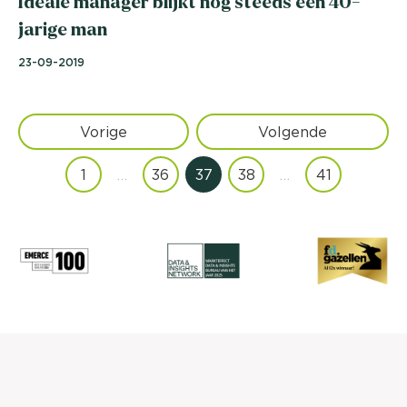
Ideale manager blijkt nog steeds een 40-
jarige man
23-09-2019
Vorige
Volgende
1
…
36
37
38
…
41