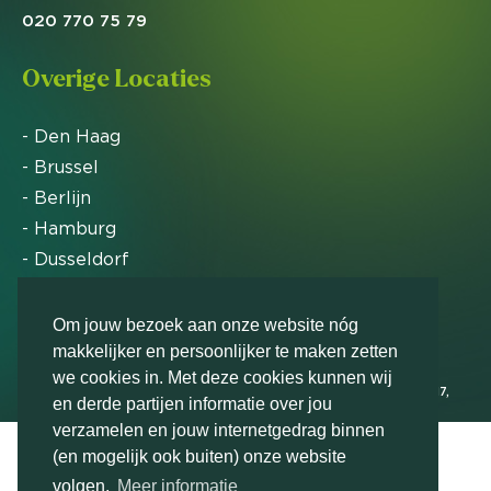
020 770 75 79
Overige Locaties
- Den Haag
- Brussel
- Berlijn
- Hamburg
- Dusseldorf
- Zürich
Om jouw bezoek aan onze website nóg
makkelijker en persoonlijker te maken zetten
Markteffect is door het Financieele Dagblad
we cookies in. Met deze cookies kunnen wij
uitgeroepen tot FD Gazelle in 2012, 2015, 2016, 2017,
en derde partijen informatie over jou
2018, 2019, 2020, 2021, 2022, 2023, 2024 en 2025
verzamelen en jouw internetgedrag binnen
(en mogelijk ook buiten) onze website
volgen.
Meer informatie