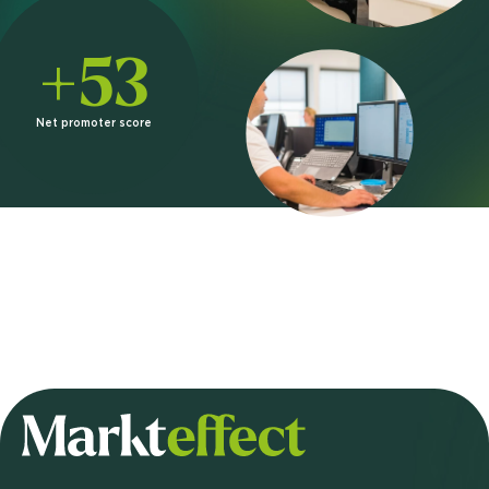
+53
Net promoter score