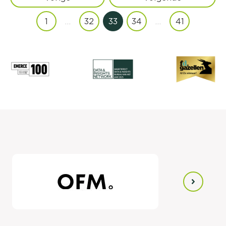
1
…
32
33
34
…
41