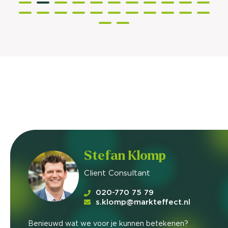
Stefan Klomp
Client Consultant
020-770 75 79
s.klomp@markteffect.nl
Benieuwd wat we voor je kunnen betekenen?